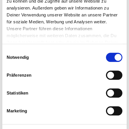
IN DEN WARENKORB
zu können und die Zugriffe auf unsere Website zu
analysieren. Außerdem geben wir Informationen zu
Verfügbarkeit: sofort lieferbar
Deiner Verwendung unserer Website an unsere Partner
für soziale Medien, Werbung und Analysen weiter.
PRODUKTBESCHREIBUNG
Unsere Partner führen diese Informationen
möglicherweise mit weiteren Daten zusammen, die Du
ihnen bereitgestellt hast oder die sie im Rahmen Deiner
TIPPS & ANWENDUNG
Nutzung der Dienste gesammelt haben.
Einwilligungsauswahl
Notwendig
MATERIAL & PFLEGE
Präferenzen
Statistiken
Marketing