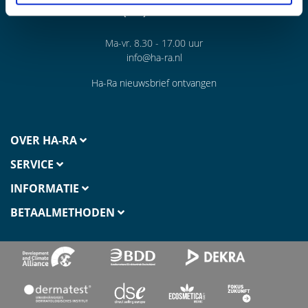
NL(+31) 165343781
Ma-vr. 8.30 - 17.00 uur
info@ha-ra.nl
Ha-Ra nieuwsbrief ontvangen
OVER HA-RA
SERVICE
INFORMATIE
BETAALMETHODEN