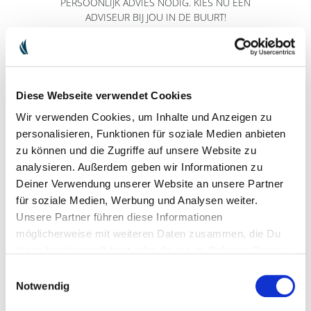
PERSOONLIJK ADVIES NODIG. KIES NU EEN
ADVISEUR BIJ JOU IN DE BUURT!
Postcode
Diese Webseite verwendet Cookies
Wir verwenden Cookies, um Inhalte und Anzeigen zu
personalisieren, Funktionen für soziale Medien anbieten
zu können und die Zugriffe auf unsere Website zu
analysieren. Außerdem geben wir Informationen zu
Deiner Verwendung unserer Website an unsere Partner
für soziale Medien, Werbung und Analysen weiter.
ADVISEUR BIJ JE IN DE BUURT
Unsere Partner führen diese Informationen
möglicherweise mit weiteren Daten zusammen, die Du
ihnen bereitgestellt hast oder die sie im Rahmen Deiner
Nutzung der Dienste gesammelt haben.
Einwilligungsauswahl
Notwendig