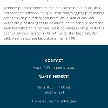
Wanneer je contact opneemt met een adviseur in de buurt, (klik
hier voor een verkooppunt bij jou in de omgeving)krijg je deskundig
advies én kan je direct bij haar bestellen. Je kunt er dan voor
kiezen om je bestelling zelf bij de adviseur af te halen, je hoeft dan
geen bezorgkosten te betalen. Het is ook mogelijk om je bestelling
door de adviseur persoonlijk bij je thuis te laten bezorgen, dan
geldt weer de bijdrage bezorgkosten van € 7,90.
CONTACT
Vragen? We helpen je graag:
NL(+31) 165343781
Ma-vr. 8.30 - 17.00 uur
info@ha-ra.nl
Ha-Ra nieuwsbrief ontvangen