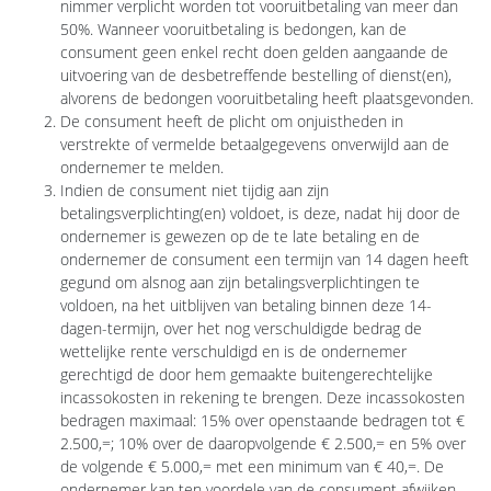
nimmer verplicht worden tot vooruitbetaling van meer dan
50%. Wanneer vooruitbetaling is bedongen, kan de
consument geen enkel recht doen gelden aangaande de
uitvoering van de desbetreffende bestelling of dienst(en),
alvorens de bedongen vooruitbetaling heeft plaatsgevonden.
De consument heeft de plicht om onjuistheden in
verstrekte of vermelde betaalgegevens onverwijld aan de
ondernemer te melden.
Indien de consument niet tijdig aan zijn
betalingsverplichting(en) voldoet, is deze, nadat hij door de
ondernemer is gewezen op de te late betaling en de
ondernemer de consument een termijn van 14 dagen heeft
gegund om alsnog aan zijn betalingsverplichtingen te
voldoen, na het uitblijven van betaling binnen deze 14-
dagen-termijn, over het nog verschuldigde bedrag de
wettelijke rente verschuldigd en is de ondernemer
gerechtigd de door hem gemaakte buitengerechtelijke
incassokosten in rekening te brengen. Deze incassokosten
bedragen maximaal: 15% over openstaande bedragen tot €
2.500,=; 10% over de daaropvolgende € 2.500,= en 5% over
de volgende € 5.000,= met een minimum van € 40,=. De
ondernemer kan ten voordele van de consument afwijken