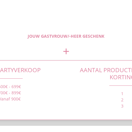
JOUW GASTVROUW/-HEER GESCHENK
+
PARTYVERKOOP
AANTAL PRODUCT
KORTIN
500€ - 699€
700€ - 899€
1
Vanaf 900€
2
3