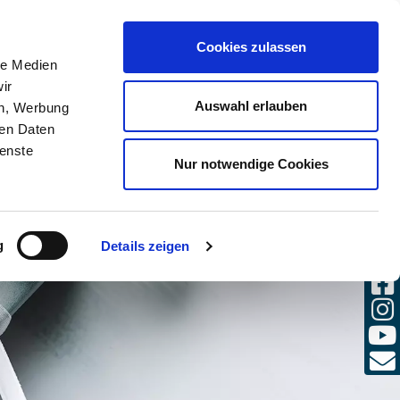
(0)
Cookies zulassen
AANMELDEN
DE / NL
le Medien
ir
Auswahl erlauben
en, Werbung
ren Daten
ienste
Nur notwendige Cookies
g
Details zeigen