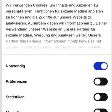
Natuurlijke diepgaande hygiënische netheid
Wir verwenden Cookies, um Inhalte und Anzeigen zu
personalisieren, Funktionen für soziale Medien anbieten
Onze Harafamily hygiënereiniger is ideaal voor hygiënisch gevoelige
zu können und die Zugriffe auf unsere Website zu
ruimtes zoals koelkasten, kinderspeelgoed enz.
Het verwijdert betrouwbaar alle soorten organische vervuiling (bijv.
analysieren. Außerdem geben wir Informationen zu Deiner
insectenresten op het voertuig, groene aanslag buiten, vuil in de
Verwendung unserer Website an unsere Partner für
keuken) en maakt donkere tegelvoegen weer licht.
soziale Medien, Werbung und Analysen weiter. Unsere
Partner führen diese Informationen möglicherweise mit
€ 4,90
incl. BTW plus.
Verzendkosten
weiteren Daten zusammen, die Du ihnen bereitgestellt
hast oder die sie im Rahmen Deiner Nutzung der Dienste
gesammelt haben.
Einwilligungsauswahl
Notwendig
IN WINKELWAGEN
Beschikbaarheid: direct leverbaar
Präferenzen
PRODUCTBESCHRIJVING
Statistiken
TIPS EN TOEPASSING