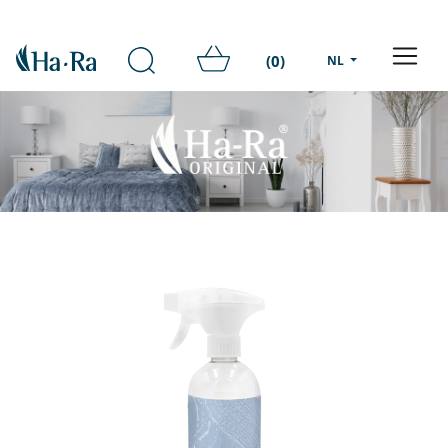
(0)
NL