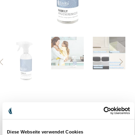
Previous
Nex
FAMILY HYGIËNEREINIGER
SPROEIFLACON, 500 ML (LEEG)
Diese Webseite verwendet Cookies