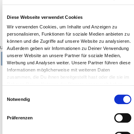
De kleine armverlenging
Diese Webseite verwendet Cookies
Onze telescoopstang is traploos instelbaar tussen 0,50 m en 1,00
m en maakt van het lappen van ramen kinderspel, zelfs van hoge
Wir verwenden Cookies, um Inhalte und Anzeigen zu
ramen of serres.
personalisieren, Funktionen für soziale Medien anbieten zu
können und die Zugriffe auf unsere Website zu analysieren.
Uitvoering
Außerdem geben wir Informationen zu Deiner Verwendung
unserer Website an unsere Partner für soziale Medien,
0,66 - 1,00 M
0,66 - 1,00 M
Werbung und Analysen weiter. Unsere Partner führen diese
Informationen möglicherweise mit weiteren Daten
€ 27,90
zusammen, die Du ihnen bereitgestellt hast oder die sie im
incl. BTW plus.
Verzendkosten
Rahmen Deiner Nutzung der Dienste gesammelt haben.
Einwilligungsauswahl
Notwendig
IN WINKELWAGEN
Präferenzen
Beschikbaarheid: direct leverbaar
PRODUCTBESCHRIJVING