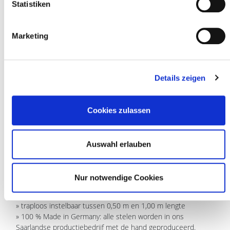
Statistiken
TIPS EN TOEPASSING
Marketing
INGREDIËNTEN EN INSTRUCTIES
Details zeigen
» onze telescoopstelen zijn speciaal ontwikkeld en daarom
Cookies zulassen
optimaal geschikt voor gebruik met de
Ha-Ra raamreinigers Standard en Vario.
» onze telescoopstelen zijn niet alleen variabel in lengte, maar
Auswahl erlauben
maken het ook mogelijk om de reinigingshoek traploos in te
stellen (max. 180°).
» licht als een veertje met maximale robuustheid: gemaakt
Nur notwendige Cookies
van anti-slip, massief aluminium buizen; de anti-slip
handgreep zorgt voor een stevige grip
» traploos instelbaar tussen 0,50 m en 1,00 m lengte
» 100 % Made in Germany: alle stelen worden in ons
Saarlandse productiebedrijf met de hand geproduceerd.