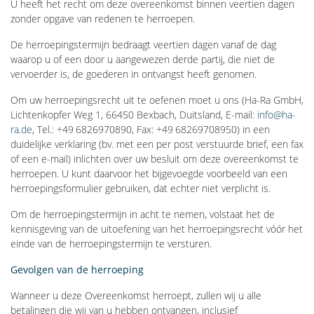
U heeft het recht om deze overeenkomst binnen veertien dagen
zonder opgave van redenen te herroepen.
De herroepingstermijn bedraagt veertien dagen vanaf de dag
waarop u of een door u aangewezen derde partij, die niet de
vervoerder is, de goederen in ontvangst heeft genomen.
Om uw herroepingsrecht uit te oefenen moet u ons (Ha-Ra GmbH,
Lichtenkopfer Weg 1, 66450 Bexbach, Duitsland, E-mail:
info@ha-
ra.de
, Tel.: +49 6826970890, Fax: +49 68269708950) in een
duidelijke verklaring (bv. met een per post verstuurde brief, een fax
of een e-mail) inlichten over uw besluit om deze overeenkomst te
herroepen. U kunt daarvoor het bijgevoegde voorbeeld van een
herroepingsformulier gebruiken, dat echter niet verplicht is.
Om de herroepingstermijn in acht te nemen, volstaat het de
kennisgeving van de uitoefening van het herroepingsrecht vóór het
einde van de herroepingstermijn te versturen.
Gevolgen van de herroeping
Wanneer u deze Overeenkomst herroept, zullen wij u alle
betalingen die wij van u hebben ontvangen, inclusief