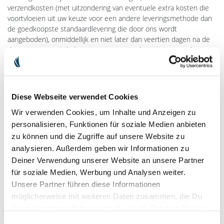
verzendkosten (met uitzondering van eventuele extra kosten die
voortvloeien uit uw keuze voor een andere leveringsmethode dan
de goedkoopste standaardlevering die door ons wordt
aangeboden), onmiddellijk en niet later dan veertien dagen na de
datum waarop wij de kennisgeving van uw herroeping van deze
Overeenkomst hebben ontvangen, terugbetalen. Wij gebruiken
voor deze terugbetaling hetzelfde betaalmiddel dat u voor de
oorspronkelijke transactie heeft gebruikt, tenzij uitdrukkelijk
anders met u wordt overeengekomen, en in geen geval zullen aan
Diese Webseite verwendet Cookies
u voor deze terugbetaling kosten in rekening worden gebracht. We
kunnen de terugbetaling weigeren totdat we de goederen terug
Wir verwenden Cookies, um Inhalte und Anzeigen zu
hebben ontvangen of totdat u het bewijs hebt geleverd dat u de
personalisieren, Funktionen für soziale Medien anbieten
goederen hebt geretourneerd, naargelang wat het eerst gebeurt.
zu können und die Zugriffe auf unsere Website zu
analysieren. Außerdem geben wir Informationen zu
U dient de goederen onverwijld en in ieder geval binnen veertien
Deiner Verwendung unserer Website an unsere Partner
dagen na de dag waarop u ons in kennis stelt van de herroeping
für soziale Medien, Werbung und Analysen weiter.
van deze overeenkomst, aan ons terug te sturen of te
overhandigen. Deze termijn wordt gehaald als u de goederen voor
Unsere Partner führen diese Informationen
het einde van de periode van veertien dagen verzendt. Wij nemen
möglicherweise mit weiteren Daten zusammen, die Du
de kosten voor de retourzending voor onze rekening. U bent
ihnen bereitgestellt hast oder die sie im Rahmen Deiner
alleen aansprakelijk voor waardeverlies van de goederen wanneer
Nutzung der Dienste gesammelt haben.
Einwilligungsauswahl