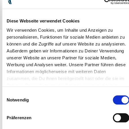
Star-Tuch Grau
)
ERA System basic
Viva-Ultra
H
Diese Webseite verwendet Cookies
EUR 0.00
EUR 0.00
EUR 0.00
Wir verwenden Cookies, um Inhalte und Anzeigen zu
PRODUKTBESCHREIBUNG
personalisieren, Funktionen für soziale Medien anbieten zu
können und die Zugriffe auf unsere Website zu analysieren.
Außerdem geben wir Informationen zu Deiner Verwendung
unserer Website an unsere Partner für soziale Medien,
TIPPS & ANWENDUNG
Werbung und Analysen weiter. Unsere Partner führen diese
Informationen möglicherweise mit weiteren Daten
INHALTSSTOFFE & HINWEISE
zusammen, die Du ihnen bereitgestellt hast oder die sie im
Rahmen Deiner Nutzung der Dienste gesammelt haben.
Einwilligungsauswahl
Notwendig
Präferenzen