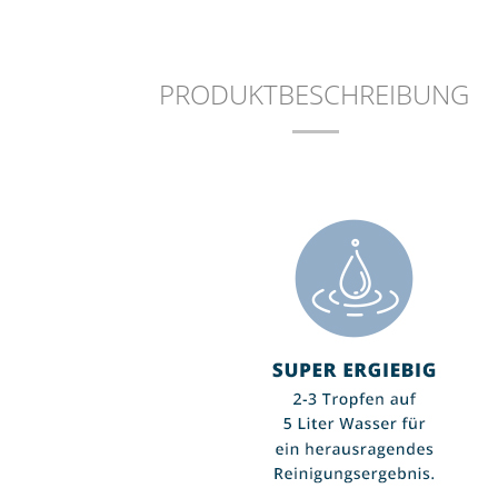
Wischer
"Foamta
EUR 0.00
EUR 0.
PRODUKTBESCHREIBUNG