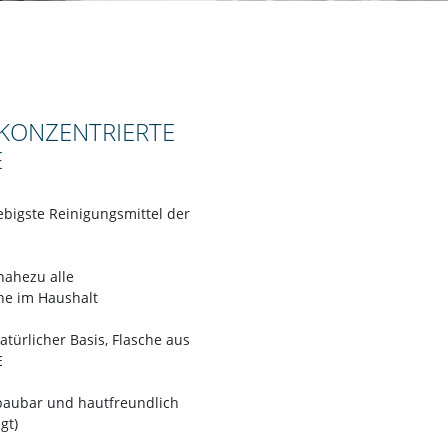
 KONZENTRIERTE
E
iebigste Reinigungsmittel der
nahezu alle
e im Haushalt
natürlicher Basis, Flasche aus
E
bbaubar und hautfreundlich
gt)