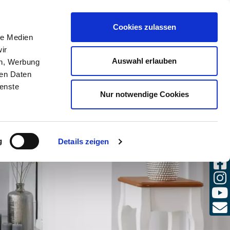
(0)
Cookies zulassen
CHE
ANMELDEN
DE / DE
le Medien
ir
Auswahl erlauben
en, Werbung
ren Daten
ienste
Nur notwendige Cookies
g
Details zeigen