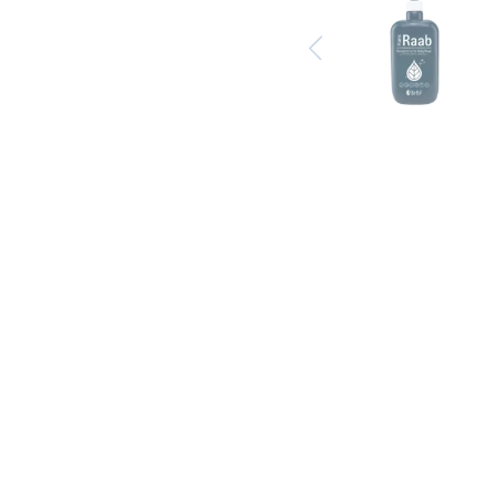
Previous
Star-Tuch Grau
ERA Fenster-
Schau
EUR 0.00