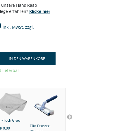
r unsere Hans Raab
flege erfahren?
Klicke hier
0
inkl. MwSt. zzgl.
IN DEN WARENKORB
t lieferbar
ar-Tuch Grau
ERA Fenster-
Schaumspender
Viva-Ultra
R 0.00