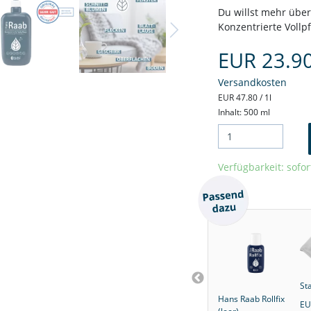
Du willst mehr übe
Konzentrierte Vollp
Next
EUR 23.9
Versandkosten
EUR 47.80 / 1l
Inhalt: 500 ml
Verfügbarkeit: sofor
St
mspender
Viva-Ultra
ERA System basic
Hans Raab Rollfix
EU