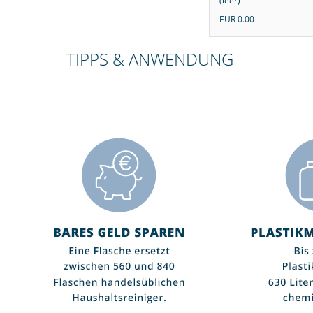
stic" (leer)
(leer)
EUR 0.00
EUR 0.00
00
EUR 0.00
TIPPS & ANWENDUNG