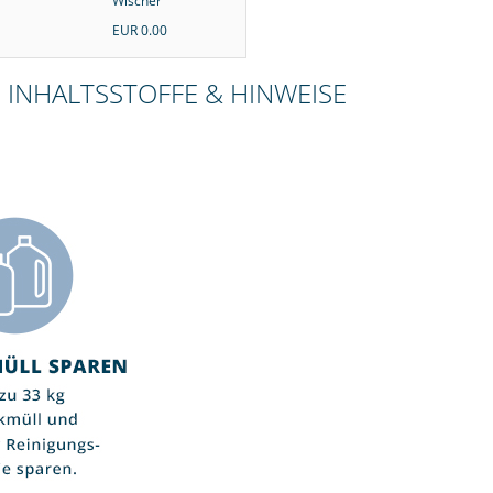
Wischer
"Foamtastic" (leer)
EUR 0.00
EUR 0.00
EUR 0.00
INHALTSSTOFFE & HINWEISE