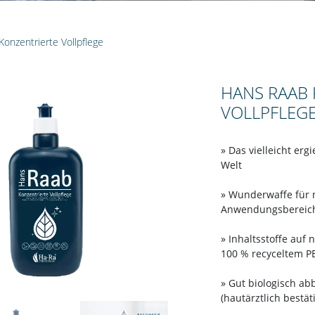
onzentrierte Vollpflege
HANS RAAB
VOLLPFLEG
» Das vielleicht erg
Welt
» Wunderwaffe für 
Anwendungsbereich
» Inhaltsstoffe auf 
100 % recyceltem P
» Gut biologisch a
(hautärztlich bestäti